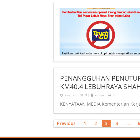
PENANGGUHAN PENUTUPA
KM40.4 LEBUHRAYA SHAH
|
|
August 6, 2019
admin
0
KENYATAAN MEDIA Kementerian Kerj
Posts
Previous
1
2
3
4
…
navigation