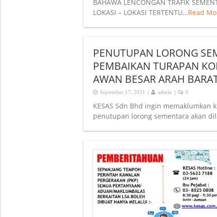
BAHAWA LENCONGAN TRAFIK SEMENT
LOKASI – LOKASI TERTENTU…
Read Mo
PENUTUPAN LORONG SEME
PEMBAIKAN TURAPAN KON
AWAN BESAR ARAH BARAT,
|
|
September 17, 2021
admin
0
KESAS Sdn Bhd ingin memaklumkan k
penutupan lorong sementara akan dila