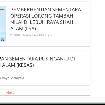
PEMBERHENTIAN SEMENTARA
OPERASI LORONG TAMBAH
NILAI DI LEBUH RAYA SHAH
ALAM (LSA)
|
|
March 18, 2020
admin
0
N SEMENTARA PUSINGAN-U DI
 ALAM (KESAS)
a Raya Malaysia
6
Next