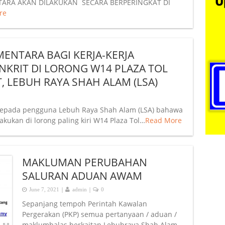
ARA AKAN DILAKUKAN SECARA BERPERINGKAT DI
re
NTARA BAGI KERJA-KERJA
KRIT DI LORONG W14 PLAZA TOL
 LEBUH RAYA SHAH ALAM (LSA)
epada pengguna Lebuh Raya Shah Alam (LSA) bahawa
kukan di lorong paling kiri W14 Plaza Tol…
Read More
MAKLUMAN PERUBAHAN
SALURAN ADUAN AWAM
|
|
June 7, 2021
admin
0
Sepanjang tempoh Perintah Kawalan
Pergerakan (PKP) semua pertanyaan / aduan /
maklumbalas berkaitan Lebuhraya Shah Alam