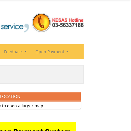
Feedback
Open Payment
...
...
 LOCATION