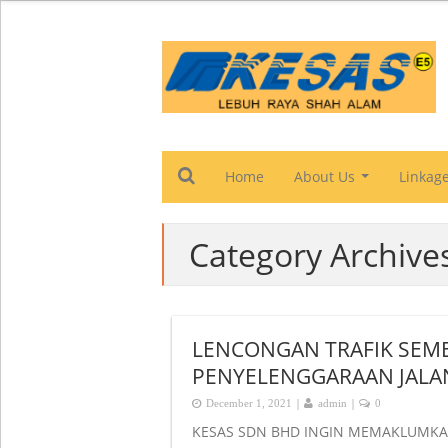
Home
About Us
Linkag
...
Category Archiv
LENCONGAN TRAFIK SEME
PENYELENGGARAAN JALAN
|
|
December 1, 2021
admin
0
KESAS SDN BHD INGIN MEMAKLUMKAN